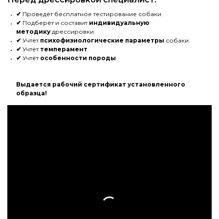
✔
Проведёт бесплатное тестирование собаки.
✔
Подберёт и составит
индивидуальную
методику
дрессировки.
✔
Учтёт
психофизиологические параметры
собаки.
✔
Учтёт
темперамент
.
✔
Учтёт
особенности породы
.
Выдается рабочий сертификат установленного
образца!