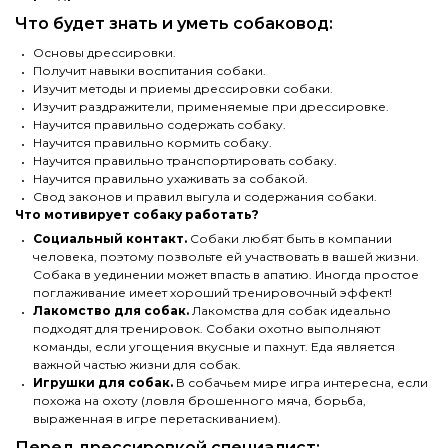
Что будет знать и уметь собаковод:
Основы дрессировки.
Получит навыки воспитания собаки.
Изучит методы и приемы дрессировки собаки.
Изучит раздражители, применяемые при дрессировке.
Научится правильно содержать собаку.
Научится правильно кормить собаку.
Научится правильно транспортировать собаку.
Научится правильно ухаживать за собакой.
Свод законов и правил выгула и содержания собаки.
Что мотивирует собаку работать?
Социальный контакт.
Собаки любят быть в компании
человека, поэтому позвольте ей участвовать в вашей жизни.
Собака в уединении может впасть в апатию. Иногда простое
поглаживание имеет хороший тренировочный эффект!
Лакомство для собак.
Лакомства для собак идеально
подходят для тренировок. Собаки охотно выполняют
команды, если угощения вкусные и пахнут. Еда является
важной частью жизни для собак.
Игрушки для собак.
В собачьем мире игра интересна, если
похожа на охоту (ловля брошенного мяча, борьба,
выраженная в игре перетаскиванием).
Перед дрессировкой специалист: