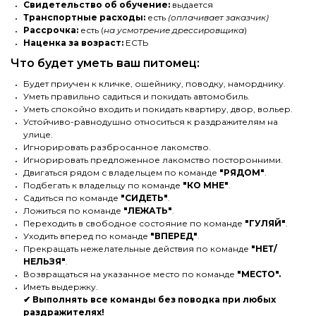
Свидетельство об обучение:
выдается
Транспортные расходы:
есть
(оплачивает заказчик)
Рассрочка:
есть
(
на усмотрение дрессировщика
)
Наценка за возраст:
ЕСТЬ
Что будет уметь ваш питомец:
Будет приучен к кличке, ошейнику, поводку, наморднику.
Уметь правильно садиться и покидать автомобиль.
Уметь спокойно входить и покидать квартиру, двор, вольер.
Устойчиво-равнодушно относиться к раздражителям на
улице.
Игнорировать разбросанное лакомство.
Игнорировать предложенное лакомство посторонними.
Двигаться рядом с владельцем по команде
"РЯДОМ"
.
Подбегать к владельцу по команде
"КО МНЕ"
.
Садиться по команде
"СИДЕТЬ"
.
Ложиться по команде
"ЛЕЖАТЬ"
.
Переходить в свободное состояние по команде
"ГУЛЯЙ"
.
Уходить вперед по команде
"ВПЕРЕД"
.
Прекращать нежелательные действия по команде
"НЕТ/
НЕЛЬЗЯ"
.
Возвращаться на указанное место по команде
"МЕСТО".
Иметь выдержку.
✔ Выполнять все команды без поводка при любых
раздражителях!